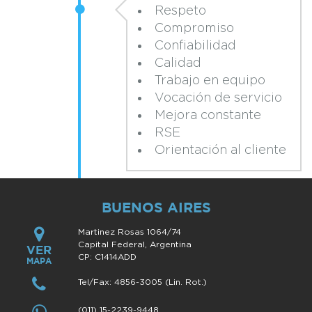
Respeto
Compromiso
Confiabilidad
Calidad
Trabajo en equipo
Vocación de servicio
Mejora constante
RSE
Orientación al cliente
BUENOS AIRES
Martinez Rosas 1064/74
Capital Federal, Argentina
VER
CP: C1414ADD
MAPA
Tel/Fax: 4856-3005 (Lin. Rot.)
(011) 15-2239-9448